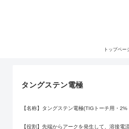
トップペー
タングステン電極
【名称】タングステン電極(TIGトーチ用・2%
【役割】先端からアークを発生して、溶接電