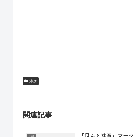
溶接
関連記事
『足もと注意』マーク
溶接